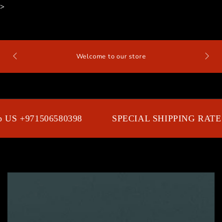
>
SKIP TO
CONTENT
Contact US on +97150
to our store
Cart
 US +971506580398
SPECIAL SHIPPING RATES
SKIP TO PRODUCT
INFORMATION