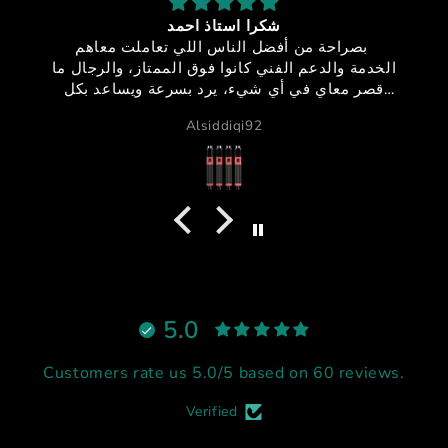
شكرا استاذ احمد
بصراحة من أفضل الناس اللي تعاملت معاهم
الخدمة والدعم الفني كانوا فوق الممتاز، والرجال ما
قصر معاي في أي شيء، يرد بسرعة ويساعد بكل
احترافية واهتمام.
Alsiddiqi92
أما الموشن والأكتويترز فشيء خرافي 🔥
الجودة ممتازة، الحركة قوية ٫ الالوان جميلة ، وكل شيء
واضح إنه معمول بإتقان
نادراً تحصل شخص يجمع بين الأخلاق، الدعم القوي،
والمنتج الممتاز بنفس الوقت، لكن هذا الشخص فعلاً
يستاهل كل التقدير والاحترام
أنصح فيه وبقوة لأي شخص يفكر يدخل عالم السيم
ريسنغ أو يطور جهازه 🔥
شكرا استاذ احمد
5.0
Customers rate us 5.0/5 based on 60 reviews.
Verified