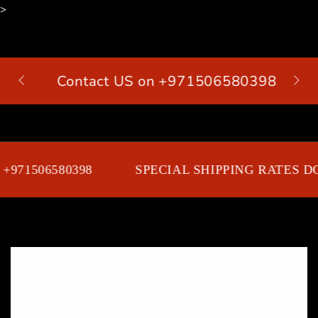
>
SKIP TO
CONTENT
Contact US on +971506580398
Cart
+971506580398
SPECIAL SHIPPING RATES DO
SKIP TO PRODUCT
INFORMATION