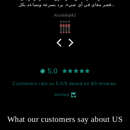
قصر معاي في أي 
احترافية واهتمام.
GB دبي
أما الموشن والأكتويترز فشيء خرافي 🔥
واضح إ
نادراً تحصل شخص ي،
والمنتج الممتاز بن
يستاهل كل التقدير والاحترام
أنصح فيه وبقوة لأ
ريسنغ أو يطور جهازه 🔥
شكر
5.0
Customers rate us 5.0/5 based on 60 reviews.
Verified
What our customers say about US