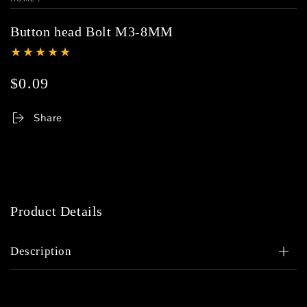
Button head Bolt M3-8MM
$0.09
Regular
price
Share
Product Details
Description