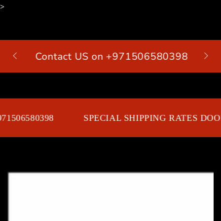
>
SKIP TO
CONTENT
Contact US on +971506580398
Cart
71506580398
SPECIAL SHIPPING RATES DOOR
SKIP TO PRODUCT
INFORMATION