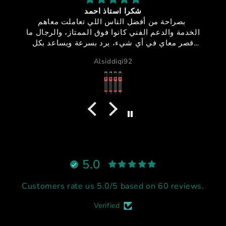
شكرا استاذ احمد
يزه = منتج
بصراحة من أفضل الناس اللي تعاملت معاهم
الخدمة والدعم الفني كانوا فوق الممتاز، والرج
قصر معاي في أي شيء، يرد بسرعة ويساعد 
احترافية واهتمام.
Alsiddiqi92
أما الموشن والأكتويترز فشيء خرافي 🔥
الجودة ممتازة، الحركة قوية ٫ الالوان 
واضح إنه معمول بإتقان
نادراً تحصل شخص يجمع بين الأخلاق، الدعم ،
والمنتج الممتاز بنفس الوقت، لكن هذا الشخص 
يستاهل كل التقدير والاحترام
أنصح فيه وبقوة لأي شخص يفكر يدخل عالم ا
ريسنغ أو يطور جهازه 🔥
شكرا استاذ احمد
5.0
Customers rate us 5.0/5 based on 60 reviews.
Verified