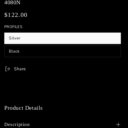
4080N
$122.00
Regular
price
PROFILES
Silver
Variant
sold
out
Black
or
Variant
unavailable
sold
out
or
Share
unavailable
Product Details
Description